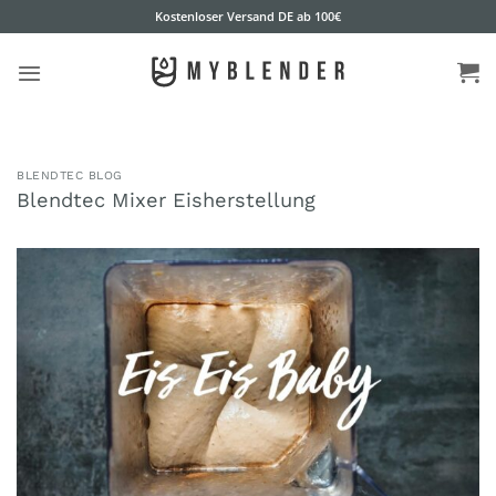
Zum
Kostenloser Versand DE ab 100€
Inhalt
springen
BLENDTEC BLOG
Blendtec Mixer Eisherstellung