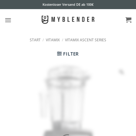
Zum
Kostenloser Versand DE ab 100€
Inhalt
springen
START
/
VITAMIX
/
VITAMIX ASCENT SERIES
FILTER