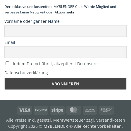
Der exklusive und kostenfreie MYBLENDER Club! Werde Mitglied und
verpasse keine Neuigkeit oder Aktion mehr.
Vorname oder ganzer Name
Email
Indem Du fortfährst, akzeptierst Du unsere
Datenschutzerklärung.
Visa
PayPal
Stripe
MasterCard
Bank
Amazon
Transfer
Alle Preise inkl. gesetzl. Mehrwertsteuer zzgl. Versandkosten
Copyright 2026 ©
MYBLENDER ® Alle Rechte vorbehalten.