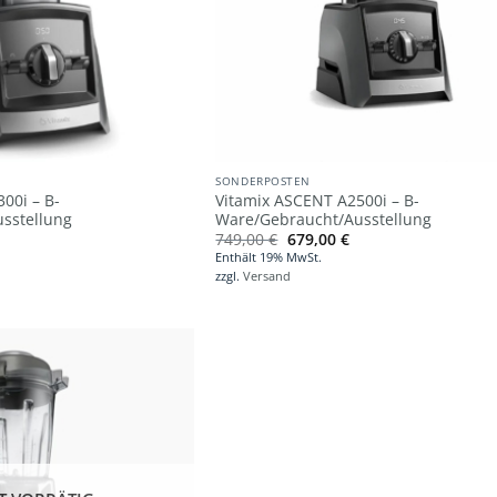
SONDERPOSTEN
00i – B-
Vitamix ASCENT A2500i – B-
sstellung
Ware/Gebraucht/Ausstellung
icher
ktueller
Ursprünglicher
Aktueller
749,00
€
679,00
€
reis
Preis
Preis
Enthält 19% MwSt.
t:
war:
ist:
zzgl.
Versand
99,00 €.
749,00 €
679,00 €.