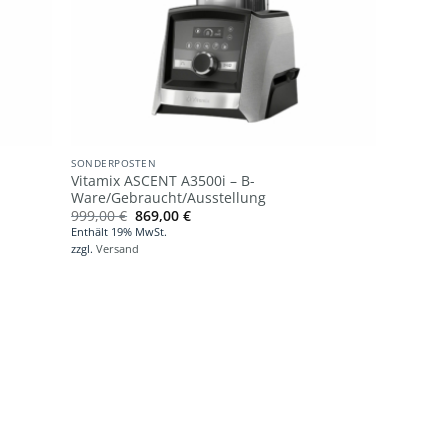
SONDERPOSTEN
Vitamix ASCENT A3500i – B-
Ware/Gebraucht/Ausstellung
Ursprünglicher
Aktueller
999,00
€
869,00
€
Preis
Preis
Enthält 19% MwSt.
war:
ist:
zzgl.
Versand
999,00 €
869,00 €.