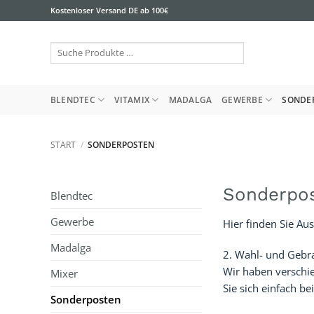
Zum
Kostenloser Versand DE ab 100€
Inhalt
springen
Suche
Produkte
…
BLENDTEC
VITAMIX
MADALGA
GEWERBE
SONDE
START
/
SONDERPOSTEN
Sonderpo
Blendtec
Gewerbe
Hier finden Sie A
Madalga
2. Wahl- und Gebr
Wir haben verschi
Mixer
Sie sich einfach b
Sonderposten