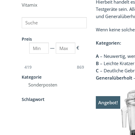
Hierbeit handelt 
Vitamix
Testgeräte sein. A
und Generalüberhol
Suche
Wenn keine solche 
Preis
Kategorien:
Min
—
€
A
– Neuwertig, wen
Max
B
– Leichte Kratz
419
869
C
– Deutliche Gebr
Kategorie
Generalüberholt
–
Sonderposten
Schlagwort
Angebot!