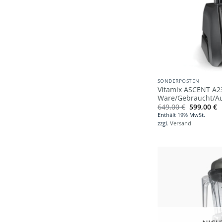
SONDERPOSTEN
Vitamix ASCENT A23
Ware/Gebraucht/Au
Ursprüngl
A
649,00
€
599,00
€
Preis
P
Enthält 19% MwSt.
war:
is
zzgl.
Versand
649,00 €
5