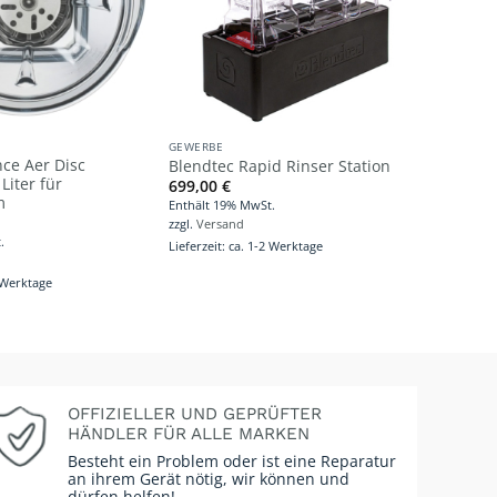
GEWERBE
GEWERBE
ce Aer Disc
Blendte
Blendtec Rapid Rinser Station
Liter für
Commer
699,00
€
m
209,00
Enthält 19% MwSt.
Enthält 1
zzgl.
Versand
.
zzgl.
Vers
Lieferzeit: ca. 1-2 Werktage
Lieferzeit
2 Werktage
OFFIZIELLER UND GEPRÜFTER
HÄNDLER FÜR ALLE MARKEN
Besteht ein Problem oder ist eine Reparatur
an ihrem Gerät nötig, wir können und
dürfen helfen!