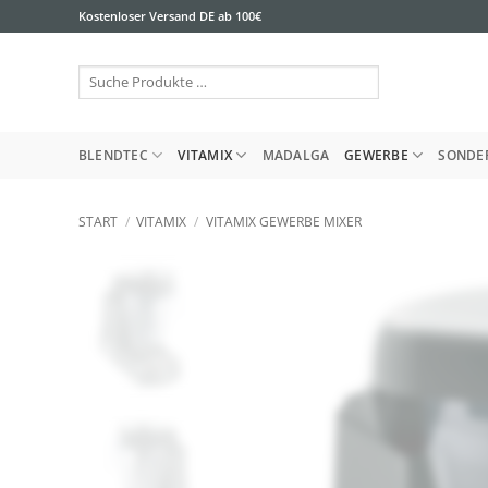
Zum
Kostenloser Versand DE ab 100€
Inhalt
springen
Suche
Produkte
…
BLENDTEC
VITAMIX
MADALGA
GEWERBE
SONDE
START
/
VITAMIX
/
VITAMIX GEWERBE MIXER