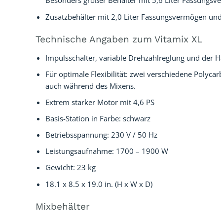
Besonders großer Behälter mit 5,6 Liter Fassungsv
Zusatzbehälter mit 2,0 Liter Fassungsvermögen un
Technische Angaben zum Vitamix XL
Impulsschalter, variable Drehzahlreglung und der 
Für optimale Flexibilität: zwei verschiedene Polyca
auch während des Mixens.
Extrem starker Motor mit 4,6 PS
Basis-Station in Farbe: schwarz
Betriebsspannung: 230 V / 50 Hz
Leistungsaufnahme: 1700 – 1900 W
Gewicht: 23 kg
18.1 x 8.5 x 19.0 in. (H x W x D)
Mixbehälter