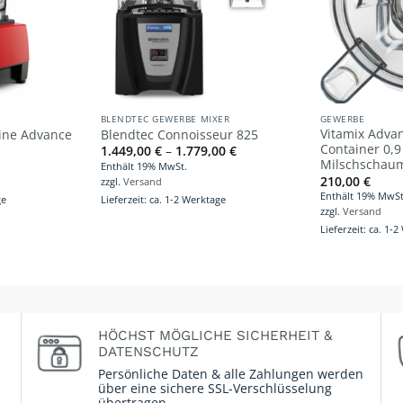
BLENDTEC GEWERBE MIXER
GEWERBE
Vitamix Advan
ine Advance
Blendtec Connoisseur 825
Container 0,9 
Preisspanne:
1.449,00
€
–
1.779,00
€
1.449,00 €
Milschschau
Enthält 19% MwSt.
bis
210,00
€
zzgl.
Versand
1.779,00 €
Enthält 19% MwSt
ge
Lieferzeit: ca. 1-2 Werktage
zzgl.
Versand
Lieferzeit: ca. 1-
HÖCHST MÖGLICHE SICHERHEIT &
DATENSCHUTZ
Persönliche Daten & alle Zahlungen werden
über eine sichere SSL-Verschlüsselung
übertragen.