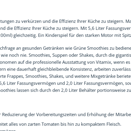
itungen zu verkürzen und die Effizienz Ihrer Küche zu steigern. M
nd die Effizienz Ihrer Küche zu steigern. Mit 5,6 Liter Fassungs
00ml) gleichzeitig. Ein Kinderspiel für den starken Motor mit Spit
Nachfrage an gesunden Getränken wie Grüne Smoothies zu bedienen
t wie noch nie. Smoothies, Suppen oder Shakes, durch die gigantis
nomen auf die professionelle Ausstattung von Vitamix, wenn es d
rn eine dauerhaft gleichbleibende Konsistenz, arbeiten zuverlässi
rte Frappes, Smoothies, Shakes, und weitere Mixgetränke berieten
s 5,6 Liter Fassungsvermögen und 2,0 Liter Fassungsvermögen, so
oothies lassen sich durch den 2,0 Liter Behälter portionsweise zu
r Reduzierung der Vorbereitungszeiten und Erhöhung der Mitarbeit
itet alles von zarten Tomaten bis hin zu kompaktem Fleisch.