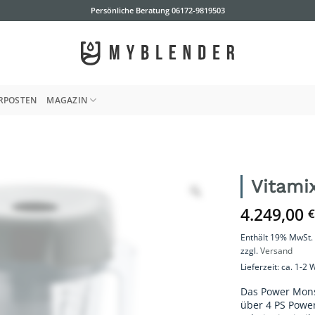
Persönliche Beratung
06172-9819503
RPOSTEN
MAGAZIN
Vitami
4.249,00
€
Enthält 19% MwSt.
zzgl.
Versand
Lieferzeit: ca. 1-2
Das Power Monst
über 4 PS Powe