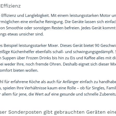
Effizienz
 Effizienz und Langlebigkeit. Mit einem leistungsstarken Motor u
rmöglichen eine einfache Reinigung. Die Geräte lassen sich einfa
n Smoothie oder sonstigen Resten befreien. Jedes Gerät kommt 
angs etwas unsicher sind.
s Beispiel leistungsstarker Mixer. Dieses Gerät bietet 90 Geschw
fleißige Küchenhelfer ebenfalls schall- und schwingungsgedämpft.
 Suppen über Frozen Drinks bis hin zu Eis und Kaffee alles mit 
ei weder Ihre, noch fremde Ohren. Deshalb eignet sich dieser Mi
omfort bieten wollen.
l für erfahrene Köche als auch für Anfänger einfach zu handhab
, spielen Ihre Verhältnisse kaum eine Rolle – ob für Singles, Fami
r allem für jene, die Wert auf eine gesunde und schnelle Zuberei
nser Sonderposten gibt gebrauchten Geräten ein