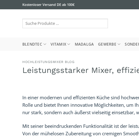
Zum
Kostenloser Versand DE ab 100€
Inhalt
springen
Suche
Produkte
…
BLENDTEC
VITAMIX
MADALGA
GEWERBE
SONDE
HOCHLEISTUNGSMIXER BLOG
Leistungsstarker Mixer, eff
In einer modernen und effizienten Küche sind hochwerti
Rolle und bietet Ihnen innovative Möglichkeiten, um Ih
nur stark, sondern auch äußerst vielseitig einsetzbar,
Mit seiner beeindruckenden Funktionalität ist der leis
Von der mühelosen Zubereitung von cremigen Smooth