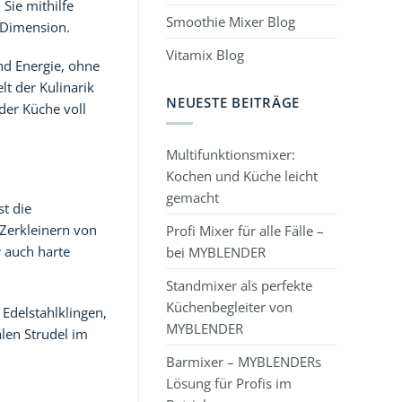
Sie mithilfe
Smoothie Mixer Blog
e Dimension.
Vitamix Blog
und Energie, ohne
lt der Kulinarik
NEUESTE BEITRÄGE
der Küche voll
Multifunktionsmixer:
Kochen und Küche leicht
gemacht
st die
 Zerkleinern von
Profi Mixer für alle Fälle –
 auch harte
bei MYBLENDER
Standmixer als perfekte
Küchenbegleiter von
Edelstahlklingen,
MYBLENDER
alen Strudel im
Barmixer – MYBLENDERs
Lösung für Profis im