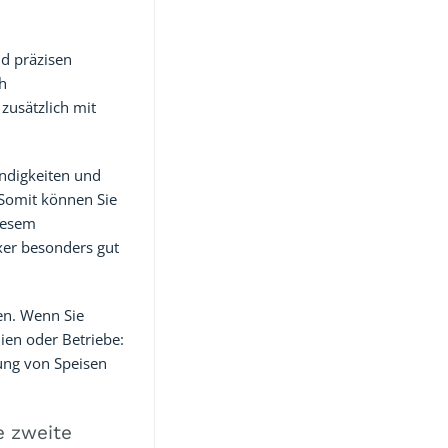
nd präzisen
ch
zusätzlich mit
indigkeiten und
 Somit können Sie
diesem
xer besonders gut
en. Wenn Sie
lien oder Betriebe:
tung von Speisen
e zweite