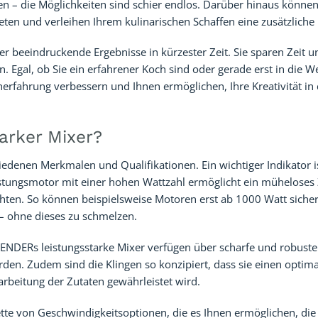
en – die Möglichkeiten sind schier endlos. Darüber hinaus können 
neten und verleihen Ihrem kulinarischen Schaffen eine zusätzlich
er beeindruckende Ergebnisse in kürzester Zeit. Sie sparen Zeit 
 Egal, ob Sie ein erfahrener Koch sind oder gerade erst in die We
herfahrung verbessern und Ihnen ermöglichen, Ihre Kreativität in 
arker Mixer?
hiedenen Merkmalen und Qualifikationen. Ein wichtiger Indikator i
istungsmotor mit einer hohen Wattzahl ermöglicht ein müheloses
ten. So können beispielsweise Motoren erst ab 1000 Watt sicher
 – ohne dieses zu schmelzen.
ENDERs leistungsstarke Mixer verfügen über scharfe und robuste 
erden. Zudem sind die Klingen so konzipiert, dass sie einen optim
rbeitung der Zutaten gewährleistet wird.
tte von Geschwindigkeitsoptionen, die es Ihnen ermöglichen, die