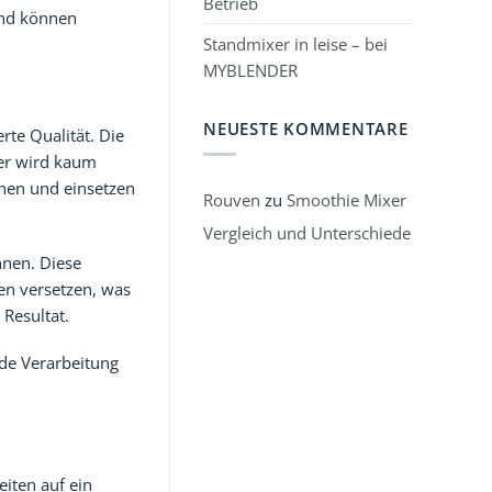
Betrieb
und können
Standmixer in leise – bei
MYBLENDER
NEUESTE KOMMENTARE
rte Qualität. Die
er wird kaum
nnen und einsetzen
Rouven
zu
Smoothie Mixer
Vergleich und Unterschiede
nnen. Diese
en versetzen, was
 Resultat.
ide Verarbeitung
eiten auf ein