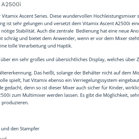
 A2500i
er Vitamix Ascent Series. Diese wundervollen Hochleistungsmixer
ng ist sehr gelungen und versetzt dem Vitamix Ascent A2500i ei
e nötige Stabilität. Auch die zentrale Bedienung hat eine neue A
icht schräg und bietet dem Anwender, wenn er vor dem Mixer steht,
ine tolle Verarbeitung und Haptik.
über ein sehr großes und übersichtliches Display, welches über 
hältererkennung. Das heißt, solange der Behälter nicht auf dem M
olle spielt, hat Vitamix ebenso ein Verriegelungssystem eingebau
de gedacht, denn so ist dieser Mixer auch sicher für Kinder, wirk
2500i zum Multimixer werden lassen. Es gibt die Möglichkeit, seh
 produzieren.
r und den Stampfer
rad