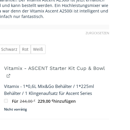
 und kann bestellt werden. Ein Hochleistungsmixer wie
a war denn der Vitamix Ascent A2500i ist intelligent und
nfach nur fantastisch.
ZURÜCKSETZEN
Schwarz
Rot
Weiß
Vitamix - ASCENT Starter Kit Cup & Bowl
Vitamix - 1*0,6L Mix&Go Behälter / 1*225ml
Behälter / 1 Klingenaufsatz für Ascent Series
Ursprünglicher
Aktueller
Für
244,00
€
229,00
€
hinzufügen
Preis
Preis
war:
ist:
Nicht vorrätig
244,00 €
229,00 €.