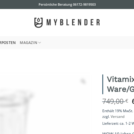
Persönliche Beratung
06172-9819503
RPOSTEN
MAGAZIN
Vitami
Ware/G
749,00
€
Enthält 19% MwSt.
zzgl.
Versand
Lieferzeit: ca. 1-2
WOW 10 Jahre Ga