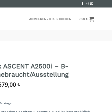
ANMELDEN / REGISTRIEREN
0,00
€
x ASCENT A2500i – B-
ebraucht/Ausstellung
Ursprünglicher
Aktueller
679,00
€
Preis
Preis
war:
ist:
749,00 €
679,00 €.
 Werktage
rantie!! Der Vitamix Ascent A2500i ist jetzt erhältlich