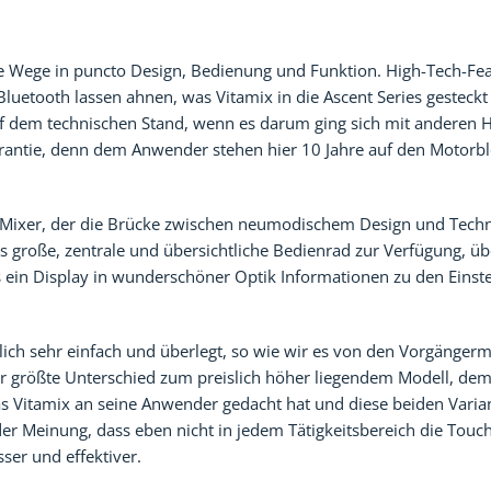
ue Wege in puncto Design, Bedienung und Funktion. High-Tech-Fea
etooth lassen ahnen, was Vitamix in die Ascent Series gesteckt h
uf dem technischen Stand, wenn es darum ging sich mit anderen H
Garantie, denn dem Anwender stehen hier 10 Jahre auf den Motorb
er Mixer, der die Brücke zwischen neumodischem Design und Tech
 große, zentrale und übersichtliche Bedienrad zur Verfügung, ü
as ein Display in wunderschöner Optik Informationen zu den Einst
lich sehr einfach und überlegt, so wie wir es von den Vorgänge
der größte Unterschied zum preislich höher liegendem Modell, dem
as Vitamix an seine Anwender gedacht hat und diese beiden Vari
er Meinung, dass eben nicht in jedem Tätigkeitsbereich die Touc
ser und effektiver.