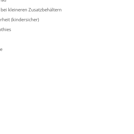
ei kleineren Zusatzbehältern
heit (kindersicher)
othies
n
he