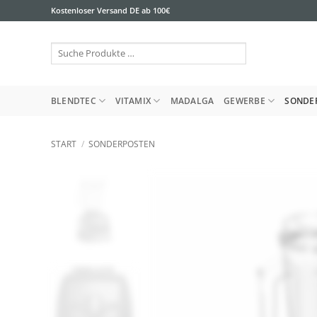
Zum
Kostenloser Versand DE ab 100€
Inhalt
springen
Suche
Produkte
…
BLENDTEC
VITAMIX
MADALGA
GEWERBE
SONDE
START
/
SONDERPOSTEN