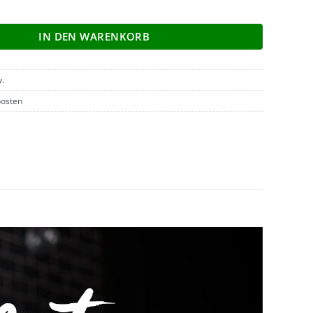
 A2500i - B-Ware/Gebraucht/Ausstellung Menge
IN DEN WARENKORB
v.
osten