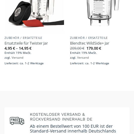
ZUBEHÖR / ERSATZTEILE
ZUBEHÖR / ERSATZTEILE
Ersatzteile für Twister Jar
Blendtec WildSide+ Jar
Preisspanne:
Ursprünglicher
Aktueller
4,95
€
–
14,95
€
209,00
€
179,00
€
4,95 €
Preis
Preis
Enthält 19% MwSt.
Enthält 19% MwSt.
bis
war:
ist:
zzgl.
Versand
zzgl.
Versand
14,95 €
209,00 €
179,00 €.
Lieferzeit: ca. 1-2 Werktage
Lieferzeit: ca. 1-2 Werktage
KOSTENLOSER VERSAND &
RÜCKVERSAND INNERHALB DE
Ab einem Bestellwert von 100 EUR ist der
Standard-Versand innerhalb Deutschlands