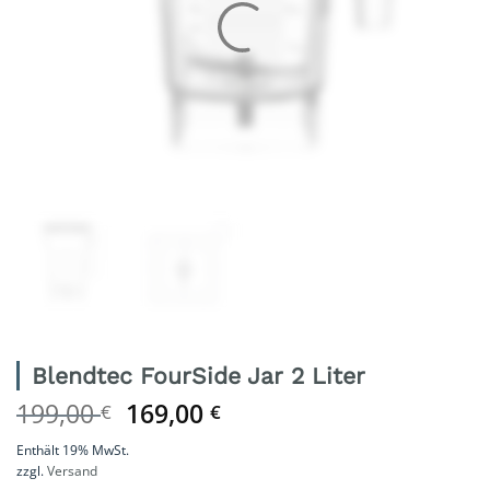
Blendtec FourSide Jar 2 Liter
Ursprünglicher
Aktueller
199,00
169,00
€
€
Preis
Preis
Enthält 19% MwSt.
war:
ist:
zzgl.
Versand
199,00 €
169,00 €.