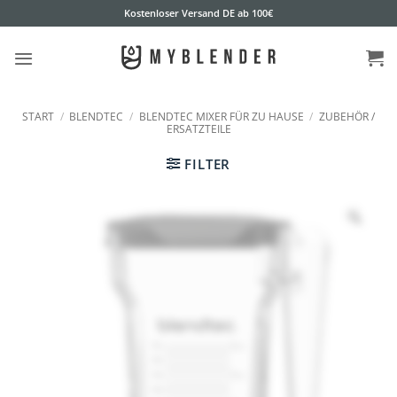
Zum
Kostenloser Versand DE ab 100€
Inhalt
springen
START
/
BLENDTEC
/
BLENDTEC MIXER FÜR ZU HAUSE
/
ZUBEHÖR /
ERSATZTEILE
FILTER